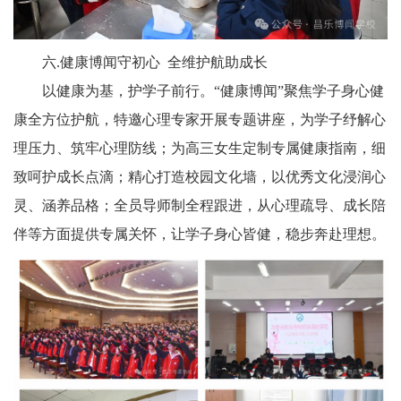
六.健康博闻守初心 全维护航助成长
以健康为基，护学子前行。“健康博闻”聚焦学子身心健
康全方位护航，特邀心理专家开展专题讲座，为学子纾解心
理压力、筑牢心理防线；为高三女生定制专属健康指南，细
致呵护成长点滴；精心打造校园文化墙，以优秀文化浸润心
灵、涵养品格；全员导师制全程跟进，从心理疏导、成长陪
伴等方面提供专属关怀，让学子身心皆健，稳步奔赴理想。