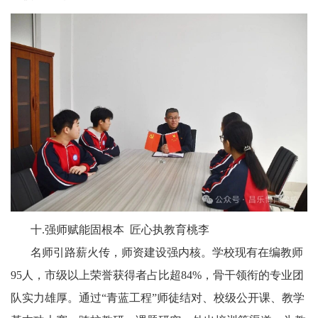
十.强师赋能固根本 匠心执教育桃李
名师引路薪火传，师资建设强内核。学校现有在编教师
95人，市级以上荣誉获得者占比超84%，骨干领衔的专业团
队实力雄厚。通过“青蓝工程”师徒结对、校级公开课、教学