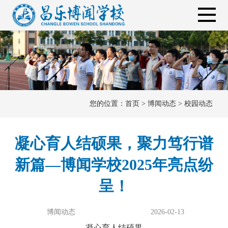
您的位置：
首页
>
博闻动态
>
校园动态
凝心育人结硕果，聚力笃行谱
新篇—博闻学校2025年亮点纷
呈！
博闻动态
2026-02-13
凝心育人结硕果